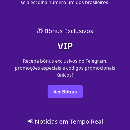
se a escolha número um dos brasileiros.
🎁 Bônus Exclusivos
VIP
Receba bônus exclusivos do Telegram,
promoções especiais e códigos promocionais
únicos!
Ver Bônus
📢 Notícias em Tempo Real