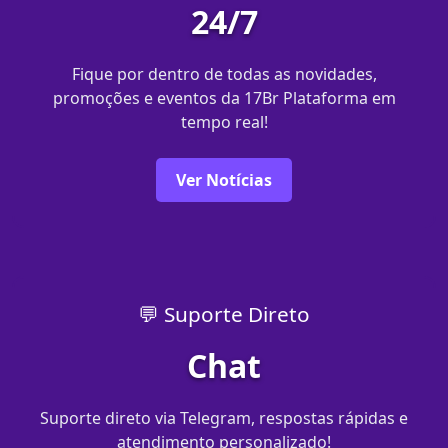
24/7
Fique por dentro de todas as novidades,
promoções e eventos da 17Br Plataforma em
tempo real!
Ver Notícias
💬 Suporte Direto
Chat
Suporte direto via Telegram, respostas rápidas e
atendimento personalizado!