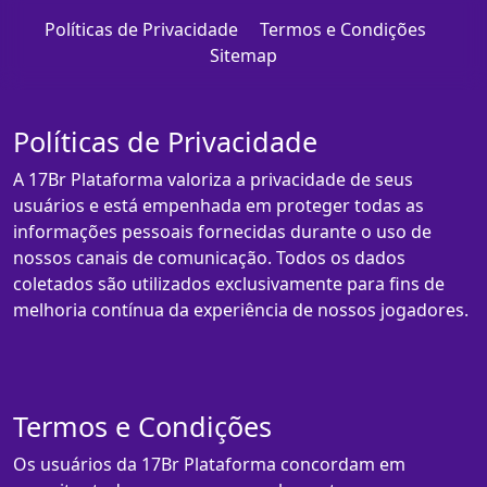
Políticas de Privacidade
Termos e Condições
Sitemap
Políticas de Privacidade
A 17Br Plataforma valoriza a privacidade de seus
usuários e está empenhada em proteger todas as
informações pessoais fornecidas durante o uso de
nossos canais de comunicação. Todos os dados
coletados são utilizados exclusivamente para fins de
melhoria contínua da experiência de nossos jogadores.
Termos e Condições
Os usuários da 17Br Plataforma concordam em