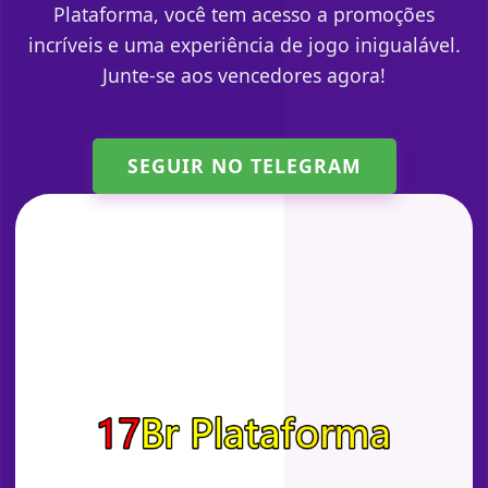
Plataforma, você tem acesso a promoções
incríveis e uma experiência de jogo inigualável.
Junte-se aos vencedores agora!
SEGUIR NO TELEGRAM