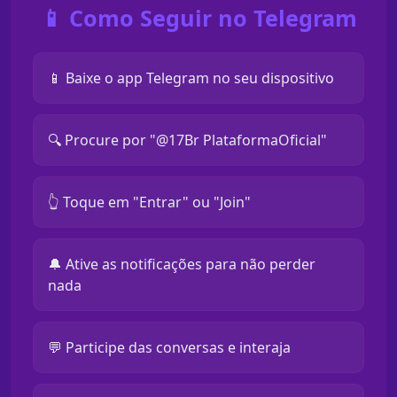
📱 Como Seguir no Telegram
📱 Baixe o app Telegram no seu dispositivo
🔍 Procure por "@17Br PlataformaOficial"
👆 Toque em "Entrar" ou "Join"
🔔 Ative as notificações para não perder
nada
💬 Participe das conversas e interaja