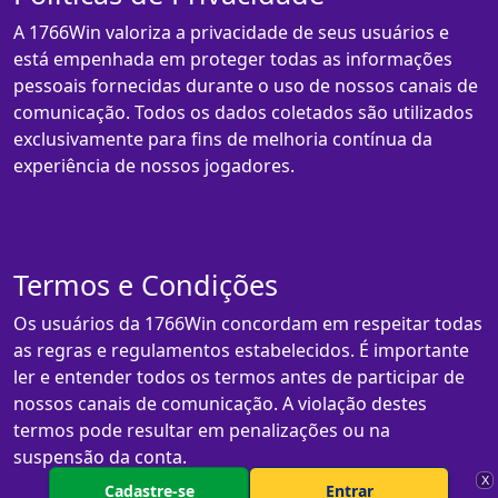
A 1766Win valoriza a privacidade de seus usuários e
está empenhada em proteger todas as informações
pessoais fornecidas durante o uso de nossos canais de
comunicação. Todos os dados coletados são utilizados
exclusivamente para fins de melhoria contínua da
experiência de nossos jogadores.
Termos e Condições
Os usuários da 1766Win concordam em respeitar todas
as regras e regulamentos estabelecidos. É importante
ler e entender todos os termos antes de participar de
nossos canais de comunicação. A violação destes
termos pode resultar em penalizações ou na
suspensão da conta.
X
Cadastre-se
Entrar