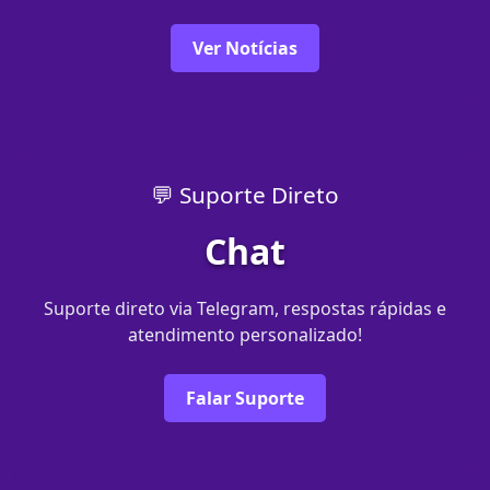
Ver Notícias
💬 Suporte Direto
Chat
Suporte direto via Telegram, respostas rápidas e
atendimento personalizado!
Falar Suporte