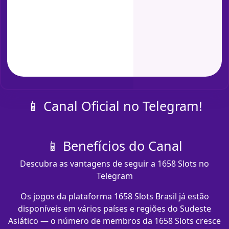
📱 Canal Oficial no Telegram!
📱 Benefícios do Canal
Descubra as vantagens de seguir a 1658 Slots no
Telegram
Os jogos da plataforma 1658 Slots Brasil já estão
disponíveis em vários países e regiões do Sudeste
Asiático — o número de membros da 1658 Slots cresce