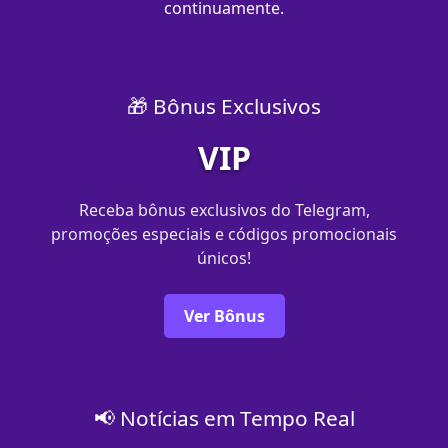
continuamente.
🎁 Bônus Exclusivos
VIP
Receba bônus exclusivos do Telegram,
promoções especiais e códigos promocionais
únicos!
Ver Bônus
📢 Notícias em Tempo Real