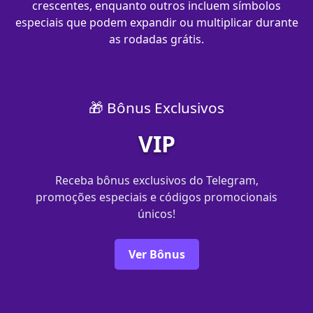
crescentes, enquanto outros incluem símbolos
especiais que podem expandir ou multiplicar durante
as rodadas grátis.
🎁 Bônus Exclusivos
VIP
Receba bônus exclusivos do Telegram,
promoções especiais e códigos promocionais
únicos!
Ver Bônus