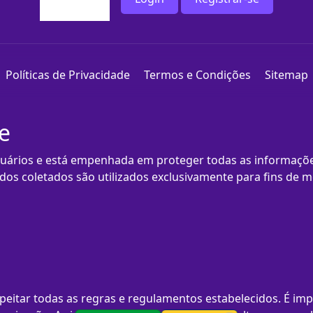
Políticas de Privacidade
Termos e Condições
Sitemap
de
usuários e está empenhada em proteger todas as informaçõe
os coletados são utilizados exclusivamente para fins de m
itar todas as regras e regulamentos estabelecidos. É imp