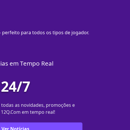
perfeito para todos os tipos de jogador.
cias em Tempo Real
24/7
e todas as novidades, promoções e
 12Q.Com em tempo real!
Ver Notícias