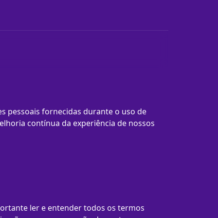
s pessoais fornecidas durante o uso de
elhoria contínua da experiência de nossos
ortante ler e entender todos os termos