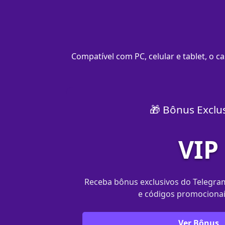
Compatível com PC, celular e tablet, o 
🎁 Bônus Exclu
VIP
Receba bônus exclusivos do Telegra
e códigos promocionai
Ver Bônus