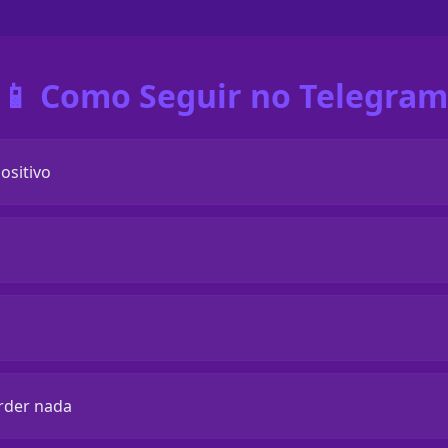
📱 Como Seguir no Telegram
ositivo
erder nada