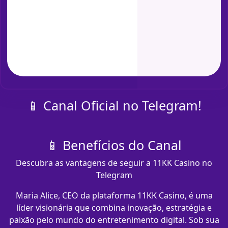
📱 Canal Oficial no Telegram!
📱 Benefícios do Canal
Descubra as vantagens de seguir a 11KK Casino no
Telegram
Maria Alice, CEO da plataforma 11KK Casino, é uma
líder visionária que combina inovação, estratégia e
paixão pelo mundo do entretenimento digital. Sob sua