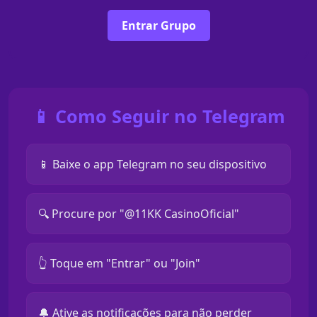
Entrar Grupo
📱 Como Seguir no Telegram
📱 Baixe o app Telegram no seu dispositivo
🔍 Procure por "@11KK CasinoOficial"
👆 Toque em "Entrar" ou "Join"
🔔 Ative as notificações para não perder