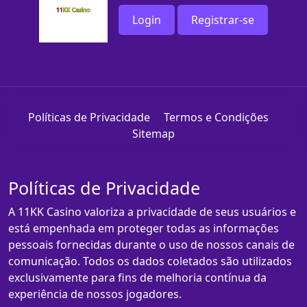
Login
Registrar-se
Políticas de Privacidade
Termos e Condições
Sitemap
Políticas de Privacidade
A 11KK Casino valoriza a privacidade de seus usuários e
está empenhada em proteger todas as informações
pessoais fornecidas durante o uso de nossos canais de
comunicação. Todos os dados coletados são utilizados
exclusivamente para fins de melhoria contínua da
experiência de nossos jogadores.