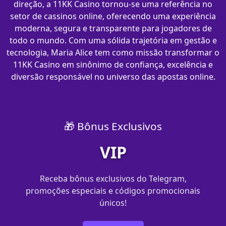
direção, a 11KK Casino tornou-se uma referência no
setor de cassinos online, oferecendo uma experiência
moderna, segura e transparente para jogadores de
todo o mundo. Com uma sólida trajetória em gestão e
tecnologia, Maria Alice tem como missão transformar o
11KK Casino em sinônimo de confiança, excelência e
diversão responsável no universo das apostas online.
🎁 Bônus Exclusivos
VIP
Receba bônus exclusivos do Telegram,
promoções especiais e códigos promocionais
únicos!