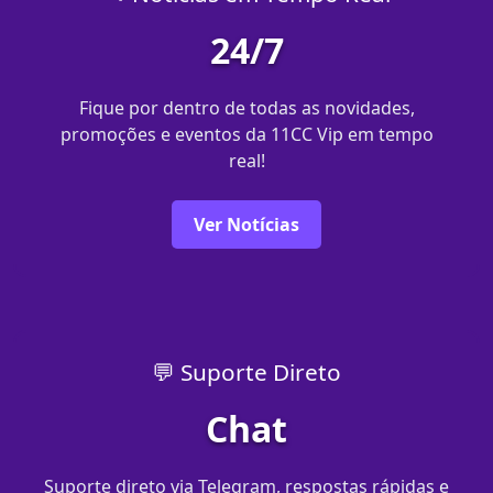
24/7
Fique por dentro de todas as novidades,
promoções e eventos da 11CC Vip em tempo
real!
Ver Notícias
💬 Suporte Direto
Chat
Suporte direto via Telegram, respostas rápidas e