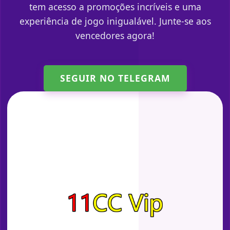
tem acesso a promoções incríveis e uma
experiência de jogo inigualável. Junte-se aos
vencedores agora!
SEGUIR NO TELEGRAM