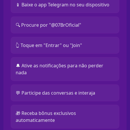
📱 Baixe o app Telegram no seu dispositivo
🔍 Procure por "@07BrOficial"
👆 Toque em "Entrar" ou "Join"
🔔 Ative as notificações para não perder
nada
💬 Participe das conversas e interaja
🎁 Receba bônus exclusivos
automaticamente