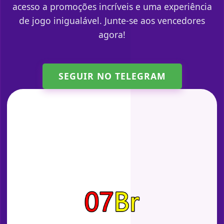
acesso a promoções incríveis e uma experiência
de jogo inigualável. Junte-se aos vencedores
agora!
SEGUIR NO TELEGRAM