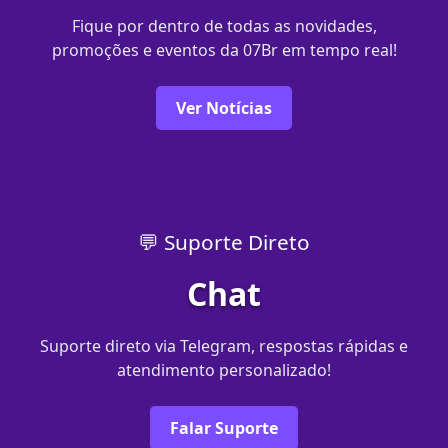
Fique por dentro de todas as novidades,
promoções e eventos da 07Br em tempo real!
Ver Notícias
💬 Suporte Direto
Chat
Suporte direto via Telegram, respostas rápidas e
atendimento personalizado!
Falar Suporte