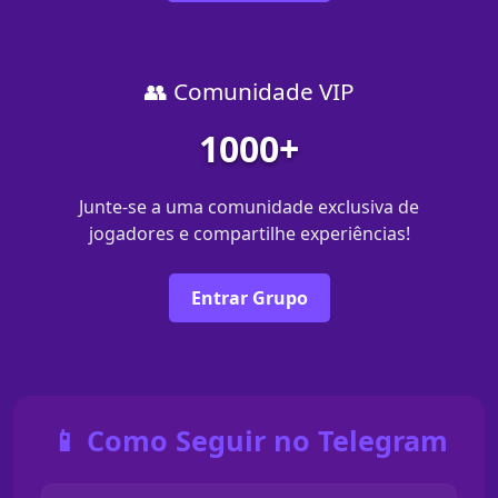
👥 Comunidade VIP
1000+
Junte-se a uma comunidade exclusiva de
jogadores e compartilhe experiências!
Entrar Grupo
📱 Como Seguir no Telegram