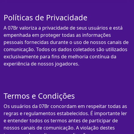
Políticas de Privacidade
A 07Br valoriza a privacidade de seus usuários e está
empenhada em proteger todas as informações
pessoais fornecidas durante o uso de nossos canais de
comunicação. Todos os dados coletados são utilizados
exclusivamente para fins de melhoria contínua da
experiência de nossos jogadores.
Termos e Condições
Os usuários da 07Br concordam em respeitar todas as
regras e regulamentos estabelecidos. É importante ler
e entender todos os termos antes de participar de
nossos canais de comunicação. A violação destes