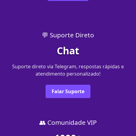
💬 Suporte Direto
Chat
Suporte direto via Telegram, respostas rápidas e
atendimento personalizado!
Falar Suporte
👥 Comunidade VIP