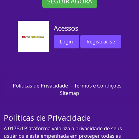
SEGUIR AGORA
Acessos
Login
Registrar-se
Políticas de Privacidade
Termos e Condições
Sitemap
Políticas de Privacidade
A 017Brl Plataforma valoriza a privacidade de seus
usuários e está empenhada em proteger todas as