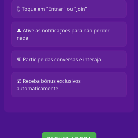
👆 Toque em "Entrar" ou "Join"
🔔 Ative as notificações para não perder
nada
💬 Participe das conversas e interaja
🎁 Receba bônus exclusivos
automaticamente