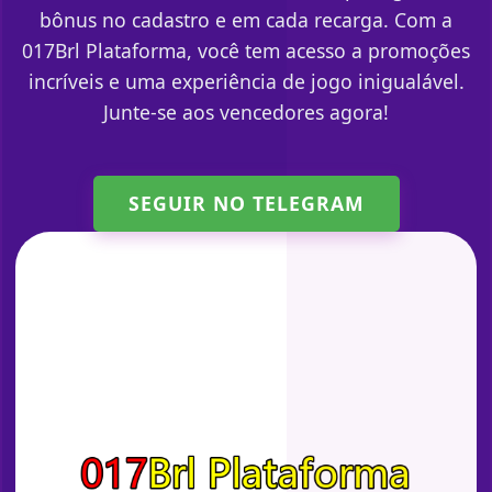
bônus no cadastro e em cada recarga. Com a
017Brl Plataforma, você tem acesso a promoções
incríveis e uma experiência de jogo inigualável.
Junte-se aos vencedores agora!
SEGUIR NO TELEGRAM