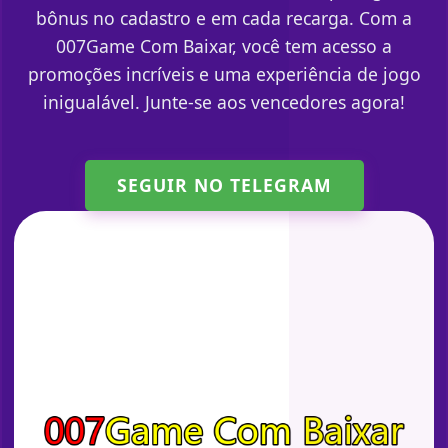
bônus no cadastro e em cada recarga. Com a
007Game Com Baixar, você tem acesso a
promoções incríveis e uma experiência de jogo
inigualável. Junte-se aos vencedores agora!
SEGUIR NO TELEGRAM