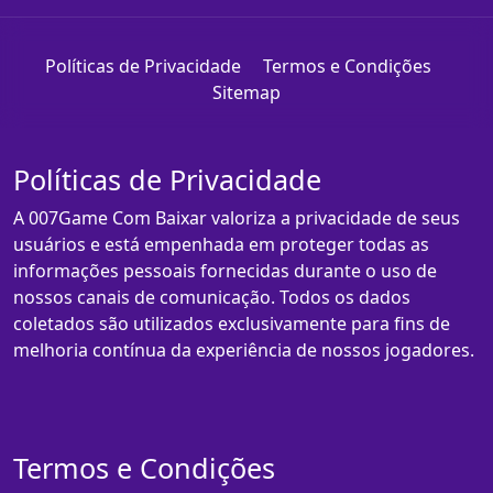
Políticas de Privacidade
Termos e Condições
Sitemap
Políticas de Privacidade
A 007Game Com Baixar valoriza a privacidade de seus
usuários e está empenhada em proteger todas as
informações pessoais fornecidas durante o uso de
nossos canais de comunicação. Todos os dados
coletados são utilizados exclusivamente para fins de
melhoria contínua da experiência de nossos jogadores.
Termos e Condições