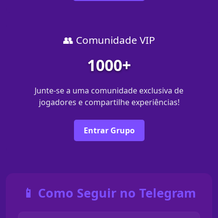
👥 Comunidade VIP
1000+
Junte-se a uma comunidade exclusiva de
jogadores e compartilhe experiências!
Entrar Grupo
📱 Como Seguir no Telegram