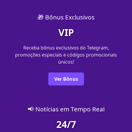
🎁 Bônus Exclusivos
VIP
Receba bônus exclusivos do Telegram,
promoções especiais e códigos promocionais
únicos!
Ver Bônus
📢 Notícias em Tempo Real
24/7