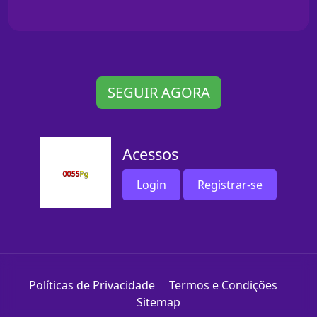
SEGUIR AGORA
Acessos
Login
Registrar-se
Políticas de Privacidade
Termos e Condições
Sitemap