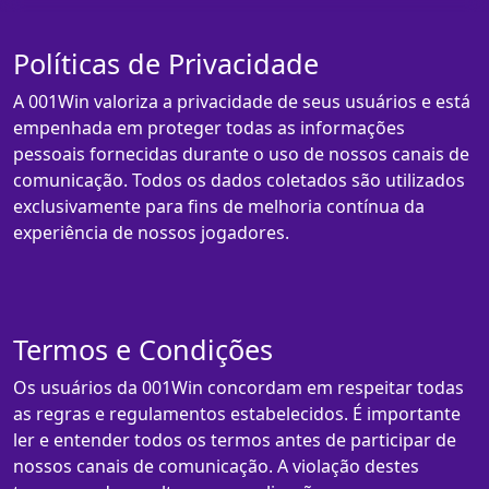
Políticas de Privacidade
A 001Win valoriza a privacidade de seus usuários e está
empenhada em proteger todas as informações
pessoais fornecidas durante o uso de nossos canais de
comunicação. Todos os dados coletados são utilizados
exclusivamente para fins de melhoria contínua da
experiência de nossos jogadores.
Termos e Condições
Os usuários da 001Win concordam em respeitar todas
as regras e regulamentos estabelecidos. É importante
ler e entender todos os termos antes de participar de
nossos canais de comunicação. A violação destes